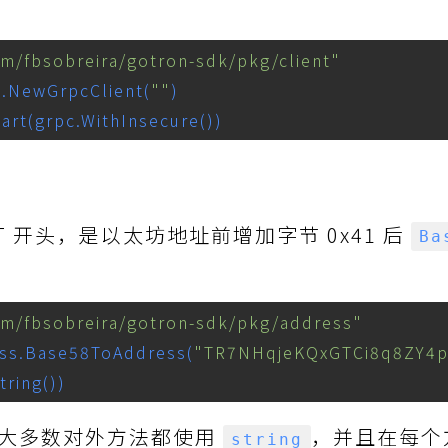
om/fbsobreira/gotron-sdk/pkg/client"
nt.NewGrpcClient(
""
)
tart(grpc.WithInsecure())
 开头，是以太坊地址前增加字节 0x41 后
Ba
om/fbsobreira/gotron-sdk/pkg/address"
ress.Base58ToAddress(
"TR7NHqjeKQxGTCi8q8ZY4pL
tring())
大多数对外方法都使用
，并且在每个
string