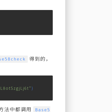
得到的，
se58check
8otSzgjLj6t"
)
方法中都调用
Base5