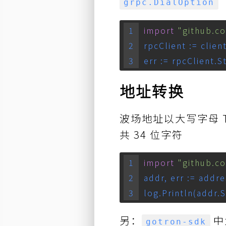
grpc.DialOption
import
"github.c
rpcClient := clie
err := rpcClient.S
地址转换
波场地址以大写字母 T
共 34 位字符
import
"github.c
addr, err := add
log.Println(addr.S
另：
中
gotron-sdk