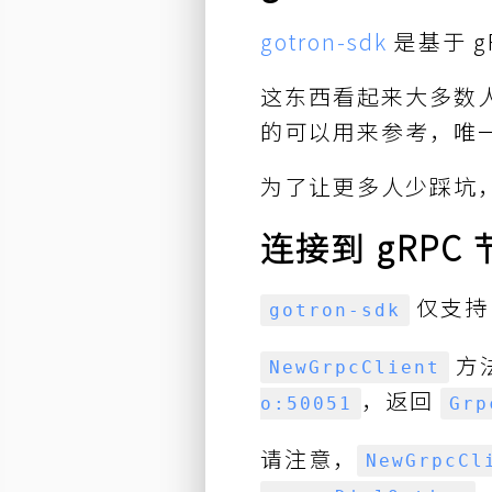
gotron-sdk
是基于 gR
这东西看起来大多数人
的可以用来参考，唯
为了让更多人少踩坑
连接到 gRPC
仅支持 
gotron-sdk
方法
NewGrpcClient
，返回
o:50051
Grp
请注意，
NewGrpcCl