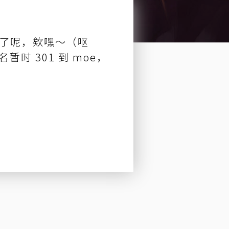
螈了呢，欸嘿～（呕
暂时 301 到 moe，