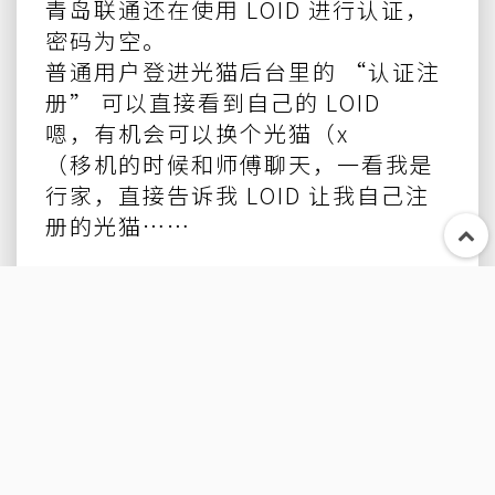
青岛联通还在使用 LOID 进行认证，
密码为空。
普通用户登进光猫后台里的 “认证注
册” 可以直接看到自己的 LOID
嗯，有机会可以换个光猫（x
（移机的时候和师傅聊天，一看我是
行家，直接告诉我 LOID 让我自己注
册的光猫……
拿到超管密码
参考原文
https://post.smzdm.co
m/p/a5kq58vl/
进入
http://192.168.1.1/hidden_v
ersion_switch.gch
，完全不需要任
何认证，直接可以启用 Telnet。