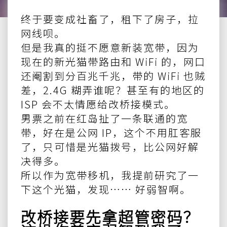
终于要变成社畜了，租下了房子，拉
网线呗。
但是我真的挺不愿意新装宽带，因为
现在的新光猫带路由和 WiFi 的，网口
还阉割到分百兆千兆，带的 WiFi 也贼
差，2.4G 糊弄谁呢？甚至有的地区的
ISP 会不太情愿给改桥接模式。
男票之前在红岛扯了一条联通的宽
带，好在是公网 IP，这个不用肛客服
了，只可惜是光猫拨号，比公网好解
决得多。
所以作为宽带移机，我提前研究了一
下这个光猫，发现…… 好弱智啊。
改桥接要先拿超管密码？